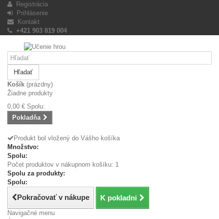
Registrácia
Prihlásenie
Kontakt
+421 903 819 004
Hľadať
Košík
(prázdny)
Žiadne produkty
0,00 €
Spolu:
Pokladňa
Produkt bol vložený do Vášho košíka
Množstvo:
Spolu:
Počet produktov v nákupnom košíku: 1
Spolu za produkty:
Spolu:
Pokračovať v nákupe
K pokladni
Navigačné menu