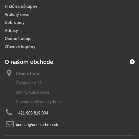
História nákupov
Vrátený tovar
Dobropisy
Adresy
Osobné údaje
Zľavové kupóny
O našom obchode
Učenie hrou
Čakanovce 25
044 45 Čakanovce
Slovensko (Košický kraj)
+421 903 819 004
bodnar@ucenie-hrou.sk