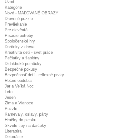
Úvod
Kategórie
Nové - MAĽOVANÉ OBRAZY
Drevené puzzle
Prevliekanie
Pre dievčatá
Písacie potreby
Spoločenské hry
Darčeky z dreva
Kreativita detí - svet práce
Pečiatky a šablóny
Didaktické pomôcky
Bezpečné pokusy
Bezpečnosť detí - reflexné prvky
Ročné obdobia
Jar a Veľká Noc
Leto
Jeseň
Zima a Vianoce
Puzzle
Karnevaly, oslavy, párty
Hračky do piesku
Skvelé tipy na darčeky
Literatúra
Dekorácie