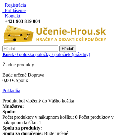
Registrácia
Prihlásenie
Kontakt
+421 903 819 004
Hľadať
Košík
0
položka
položky / položiek
(prázdny)
Žiadne produkty
Bude určené
Doprava
0,00 €
Spolu:
Pokladňa
Produkt bol vložený do Vášho košíka
Množstvo:
Spolu:
Počet produktov v nákupnom košíku:
0
Počet produktov v
nákupnom košíku: 1
Spolu za produkty:
Spolu za doručenie:
Bude určené