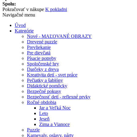
Spolu:
Pokračovať v nákupe
K pokladni
Navigačné menu
Úvod
Kategórie
Nové - MAĽOVANÉ OBRAZY
Drevené puzzle
Prevliekanie
Pre dievčatá
Písacie potreby
Spoločenské hry
Darčeky z dreva
Kreativita detí - svet práce
Pečiatky a šablóny
Didaktické pomôcky
Bezpečné pokusy
Bezpečnosť detí - reflexné prvky
Ročné obdobia
Jar a Veľká Noc
Leto
Jeseň
Zima a Vianoce
Puzzle
Karnevaly, oslavy, párty