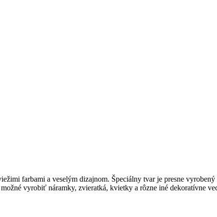
ežimi farbami a veselým dizajnom. Špeciálny tvar je presne vyrobený
e možné vyrobiť náramky, zvieratká, kvietky a rôzne iné dekoratívne