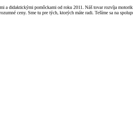
mi a didaktickými pomôckami od roku 2011. Náš tovar rozvíja motoriku,
a rozumné ceny. Sme tu pre tých, ktorých máte radi. Tešíme sa na spolu