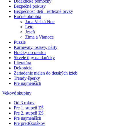
Didaktické pomôcky
Bezpečné pokusy
Bezpečnosť detí - reflexné prvky
Ročné obdobia
Jar a Veľká Noc
Leto
Jeseň
Zima a Vianoce
Puzzle
Karnevaly, oslavy, párty
Hračky do piesku
Skvelé tipy na darčeky
Literatúra
Dekorácie
Zariadenie nielen do detských izieb
Trendy-šperky
Pre najmenších
Vekové skupiny
Od 3 rokov
Pre 1. stupeň ZŠ
Pre 2. stupeň ZŠ
Pre najmenších
Pre predškolákov