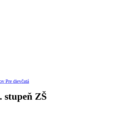
cov
Pre dievčatá
. stupeň ZŠ