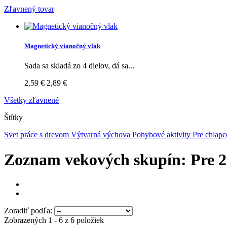
Zľavnený tovar
Magnetický vianočný vlak
Sada sa skladá zo 4 dielov, dá sa...
2,59 €
2,89 €
Všetky zľavnené
Štítky
Svet práce s drevom
Výtvarná výchova
Pohybové aktivity
Pre chlap
Zoznam vekových skupín: Pre 2
Zoradiť podľa:
Zobrazených 1 - 6 z 6 položiek