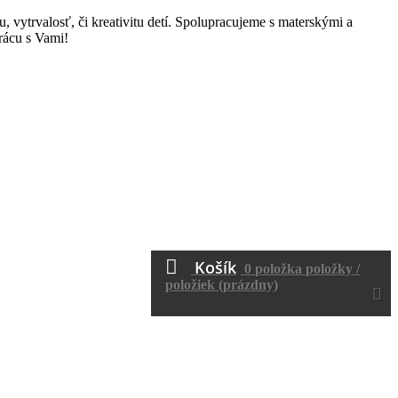
 vytrvalosť, či kreativitu detí. Spolupracujeme s materskými a
prácu s Vami!
Košík
0
položka
položky /
položiek
(prázdny)