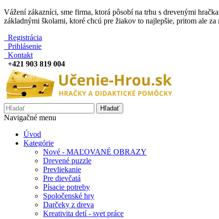
Vážení zákazníci, sme firma, ktorá pôsobí na trhu s drevenými hračka
základnými školami, ktoré chcú pre žiakov to najlepšie, pritom ale z
Registrácia
Prihlásenie
Kontakt
+421 903 819 004
Hľadať
Navigačné menu
Úvod
Kategórie
Nové - MAĽOVANÉ OBRAZY
Drevené puzzle
Prevliekanie
Pre dievčatá
Písacie potreby
Spoločenské hry
Darčeky z dreva
Kreativita detí - svet práce