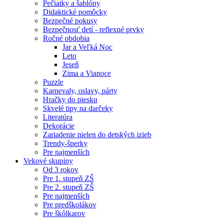
Pečiatky a šablóny
Didaktické pomôcky
Bezpečné pokusy
Bezpečnosť detí - reflexné prvky
Ročné obdobia
Jar a Veľká Noc
Leto
Jeseň
Zima a Vianoce
Puzzle
Karnevaly, oslavy, párty
Hračky do piesku
Skvelé tipy na darčeky
Literatúra
Dekorácie
Zariadenie nielen do detských izieb
Trendy-šperky
Pre najmenších
Vekové skupiny
Od 3 rokov
Pre 1. stupeň ZŠ
Pre 2. stupeň ZŠ
Pre najmenších
Pre predškolákov
Pre škôlkarov