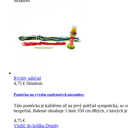
Skladom
Rýchly náhľad
4,75 €
Skladom
Pomôcka na výrobu zapletaných náramkov
Táto pomôcka je každému už na prvý pohľad sympatická, so svi
bezpečná. Balenie obsahuje 5 šnúr 350 cm dlhých, z ktorých j
4,75 €
Vložiť do košíka
Detaily