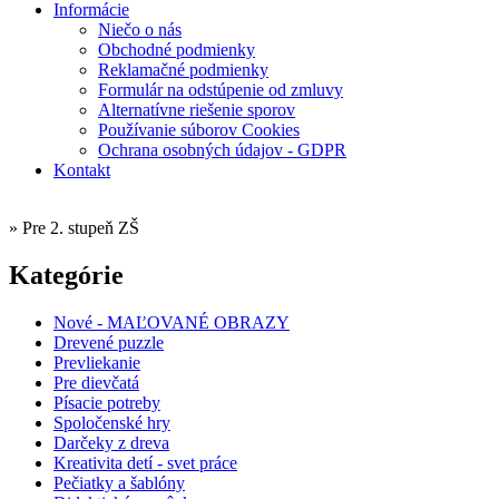
Informácie
Niečo o nás
Obchodné podmienky
Reklamačné podmienky
Formulár na odstúpenie od zmluvy
Alternatívne riešenie sporov
Používanie súborov Cookies
Ochrana osobných údajov - GDPR
Kontakt
»
Pre 2. stupeň ZŠ
Kategórie
Nové - MAĽOVANÉ OBRAZY
Drevené puzzle
Prevliekanie
Pre dievčatá
Písacie potreby
Spoločenské hry
Darčeky z dreva
Kreativita detí - svet práce
Pečiatky a šablóny