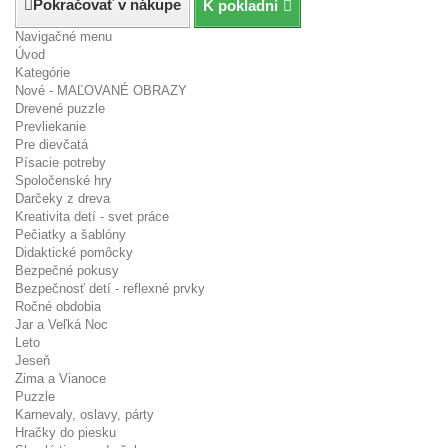
Pokračovať v nákupe
K pokladni
Navigačné menu
Úvod
Kategórie
Nové - MAĽOVANÉ OBRAZY
Drevené puzzle
Prevliekanie
Pre dievčatá
Písacie potreby
Spoločenské hry
Darčeky z dreva
Kreativita detí - svet práce
Pečiatky a šablóny
Didaktické pomôcky
Bezpečné pokusy
Bezpečnosť detí - reflexné prvky
Ročné obdobia
Jar a Veľká Noc
Leto
Jeseň
Zima a Vianoce
Puzzle
Karnevaly, oslavy, párty
Hračky do piesku