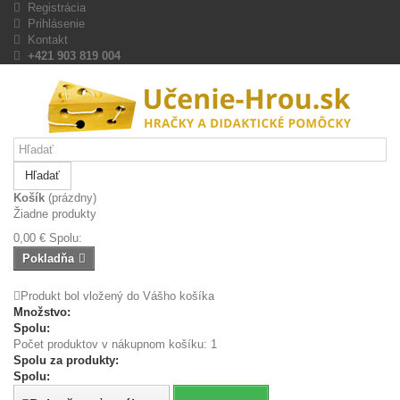
Registrácia
Prihlásenie
Kontakt
+421 903 819 004
Hľadať
Košík
(prázdny)
Žiadne produkty
0,00 €
Spolu:
Pokladňa
Produkt bol vložený do Vášho košíka
Množstvo:
Spolu:
Počet produktov v nákupnom košíku: 1
Spolu za produkty:
Spolu: