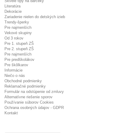
Skvelé tipy na darčeky
Literatúra
Dekorácie
Zariadenie nielen do detských izieb
Trendy-šperky
Pre najmenších
Vekové skupiny
Od 3 rokov
Pre 1. stupeň ZŠ
Pre 2. stupeň ZŠ
Pre najmenších
Pre predškolákov
Pre škôlkarov
Informácie
Niečo o nás
Obchodné podmienky
Reklamačné podmienky
Formulár na odstúpenie od zmluvy
Alternatívne riešenie sporov
Používanie súborov Cookies
Ochrana osobných údajov - GDPR
Kontakt