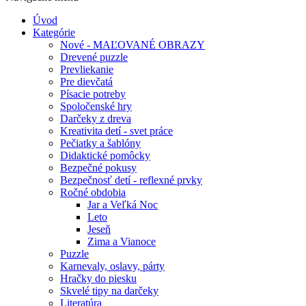
Úvod
Kategórie
Nové - MAĽOVANÉ OBRAZY
Drevené puzzle
Prevliekanie
Pre dievčatá
Písacie potreby
Spoločenské hry
Darčeky z dreva
Kreativita detí - svet práce
Pečiatky a šablóny
Didaktické pomôcky
Bezpečné pokusy
Bezpečnosť detí - reflexné prvky
Ročné obdobia
Jar a Veľká Noc
Leto
Jeseň
Zima a Vianoce
Puzzle
Karnevaly, oslavy, párty
Hračky do piesku
Skvelé tipy na darčeky
Literatúra