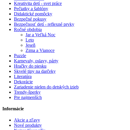
Kreativita detí - svet práce
Pečiatky a šablóny
Didaktické pomôcky
Bezpečné pokusy
Bezpečnosť detí - reflexné prvky
Ročné obdobia
Jar a Veľká Noc
Leto
Jeseň
Zima a Vianoce
Puzzle
Karnevaly, oslavy, párty
Hračky do piesku
Skvelé tipy na darčeky
Literatúra
Dekorácie
Zariadenie nielen do detských izieb
Trendy-šperky
Pre najmenších
Informácie
Akcie a zľavy
Nové produkty