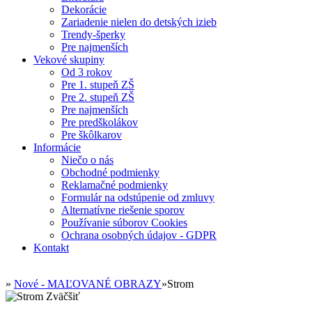
Dekorácie
Zariadenie nielen do detských izieb
Trendy-šperky
Pre najmenších
Vekové skupiny
Od 3 rokov
Pre 1. stupeň ZŠ
Pre 2. stupeň ZŠ
Pre najmenších
Pre predškolákov
Pre škôlkarov
Informácie
Niečo o nás
Obchodné podmienky
Reklamačné podmienky
Formulár na odstúpenie od zmluvy
Alternatívne riešenie sporov
Používanie súborov Cookies
Ochrana osobných údajov - GDPR
Kontakt
»
Nové - MAĽOVANÉ OBRAZY
»
Strom
Zväčšiť