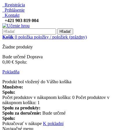
Registrácia
Prihlásenie
Kontakt
+421 903 819 004
Hľadať
Košík
0
položka
položky / položiek
(prázdny)
Žiadne produkty
Bude určené
Doprava
0,00 €
Spolu:
Pokladňa
Produkt bol vložený do Vášho košíka
Množstvo:
Spolu:
Počet produktov v nákupnom košíku:
0
Počet produktov v
nákupnom košíku: 1
Spolu za produkty:
Spolu za doručenie:
Bude určené
Spolu:
Pokračovať v nákupe
K pokladni
Navigačné menu