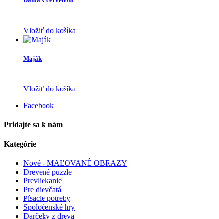
Dáma v červenom
Vložiť do košíka
Maják
Vložiť do košíka
Facebook
Pridajte sa k nám
Kategórie
Nové - MAĽOVANÉ OBRAZY
Drevené puzzle
Prevliekanie
Pre dievčatá
Písacie potreby
Spoločenské hry
Darčeky z dreva