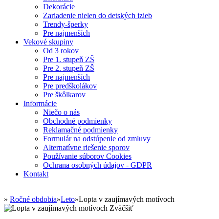
Dekorácie
Zariadenie nielen do detských izieb
Trendy-šperky
Pre najmenších
Vekové skupiny
Od 3 rokov
Pre 1. stupeň ZŠ
Pre 2. stupeň ZŠ
Pre najmenších
Pre predškolákov
Pre škôlkarov
Informácie
Niečo o nás
Obchodné podmienky
Reklamačné podmienky
Formulár na odstúpenie od zmluvy
Alternatívne riešenie sporov
Používanie súborov Cookies
Ochrana osobných údajov - GDPR
Kontakt
»
Ročné obdobia
»
Leto
»
Lopta v zaujímavých motívoch
Zväčšiť