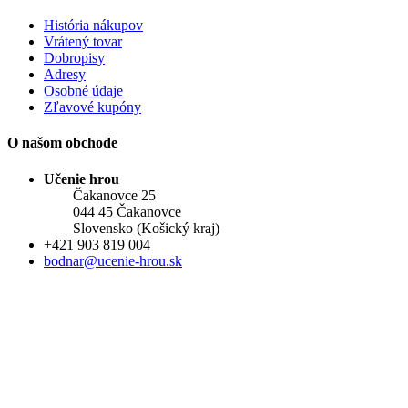
História nákupov
Vrátený tovar
Dobropisy
Adresy
Osobné údaje
Zľavové kupóny
O našom obchode
Učenie hrou
Čakanovce 25
044 45 Čakanovce
Slovensko (Košický kraj)
+421 903 819 004
bodnar@ucenie-hrou.sk