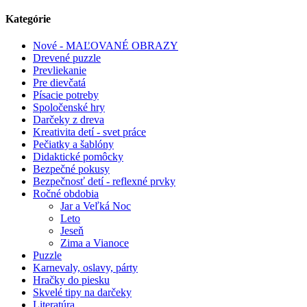
Kategórie
Nové - MAĽOVANÉ OBRAZY
Drevené puzzle
Prevliekanie
Pre dievčatá
Písacie potreby
Spoločenské hry
Darčeky z dreva
Kreativita detí - svet práce
Pečiatky a šablóny
Didaktické pomôcky
Bezpečné pokusy
Bezpečnosť detí - reflexné prvky
Ročné obdobia
Jar a Veľká Noc
Leto
Jeseň
Zima a Vianoce
Puzzle
Karnevaly, oslavy, párty
Hračky do piesku
Skvelé tipy na darčeky
Literatúra