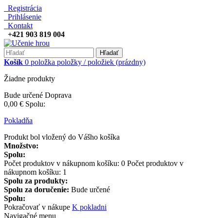
Registrácia
Prihlásenie
Kontakt
+421 903 819 004
Hľadať
Košík
0
položka
položky / položiek
(prázdny)
Žiadne produkty
Bude určené
Doprava
0,00 €
Spolu:
Pokladňa
Produkt bol vložený do Vášho košíka
Množstvo:
Spolu:
Počet produktov v nákupnom košíku:
0
Počet produktov v
nákupnom košíku: 1
Spolu za produkty:
Spolu za doručenie:
Bude určené
Spolu:
Pokračovať v nákupe
K pokladni
Navigačné menu