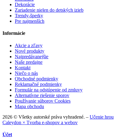
Dekorácie
Zariadenie nielen do detských izieb
Trendy-šperky
Pre najmenších
Informácie
Akcie a zľavy
Nové produkty
Najpredávanejšie
Naše predajne
Kontakt
Niečo o nás
Obchodné podmienky
Reklamačné podmienky
Formulár na odstúpenie od zmluvy
Alternatívne riešenie sporov
Používanie súborov Cookies
Mapa obchodu
2026 © Všetky autorské práva vyhradené. –
Učenie hrou
Caleydon × Tvorba e-shopov a webov
Účet