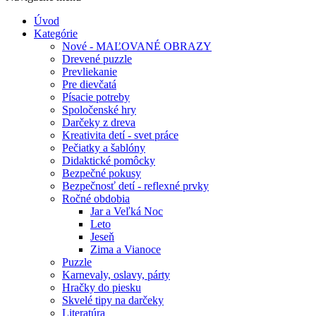
Úvod
Kategórie
Nové - MAĽOVANÉ OBRAZY
Drevené puzzle
Prevliekanie
Pre dievčatá
Písacie potreby
Spoločenské hry
Darčeky z dreva
Kreativita detí - svet práce
Pečiatky a šablóny
Didaktické pomôcky
Bezpečné pokusy
Bezpečnosť detí - reflexné prvky
Ročné obdobia
Jar a Veľká Noc
Leto
Jeseň
Zima a Vianoce
Puzzle
Karnevaly, oslavy, párty
Hračky do piesku
Skvelé tipy na darčeky
Literatúra