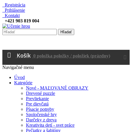
Registrácia
Prihlásenie
Kontakt
+421 903 819 004
Hľadať
Košík
0
položka
položky / položiek
(prázdny)
Navigačné menu
Úvod
Kategórie
Nové - MAĽOVANÉ OBRAZY
Drevené puzzle
Prevliekanie
Pre dievčatá
Písacie potreby
Spoločenské hry
Darčeky z dreva
Kreativita detí - svet práce
Pečiatky a šablóny