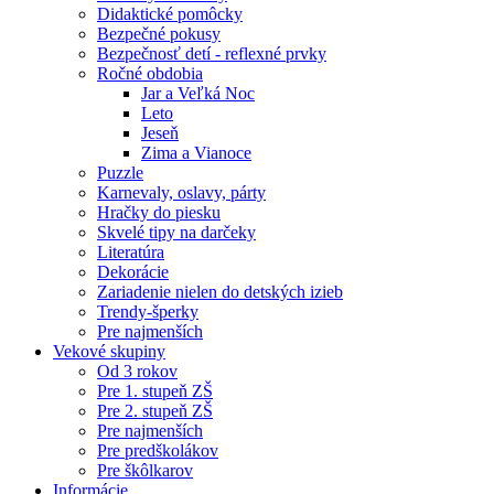
Didaktické pomôcky
Bezpečné pokusy
Bezpečnosť detí - reflexné prvky
Ročné obdobia
Jar a Veľká Noc
Leto
Jeseň
Zima a Vianoce
Puzzle
Karnevaly, oslavy, párty
Hračky do piesku
Skvelé tipy na darčeky
Literatúra
Dekorácie
Zariadenie nielen do detských izieb
Trendy-šperky
Pre najmenších
Vekové skupiny
Od 3 rokov
Pre 1. stupeň ZŠ
Pre 2. stupeň ZŠ
Pre najmenších
Pre predškolákov
Pre škôlkarov
Informácie