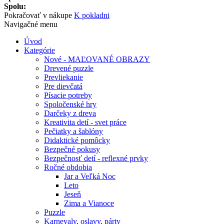
Spolu:
Pokračovať v nákupe
K pokladni
Navigačné menu
Úvod
Kategórie
Nové - MAĽOVANÉ OBRAZY
Drevené puzzle
Prevliekanie
Pre dievčatá
Písacie potreby
Spoločenské hry
Darčeky z dreva
Kreativita detí - svet práce
Pečiatky a šablóny
Didaktické pomôcky
Bezpečné pokusy
Bezpečnosť detí - reflexné prvky
Ročné obdobia
Jar a Veľká Noc
Leto
Jeseň
Zima a Vianoce
Puzzle
Karnevaly, oslavy, párty