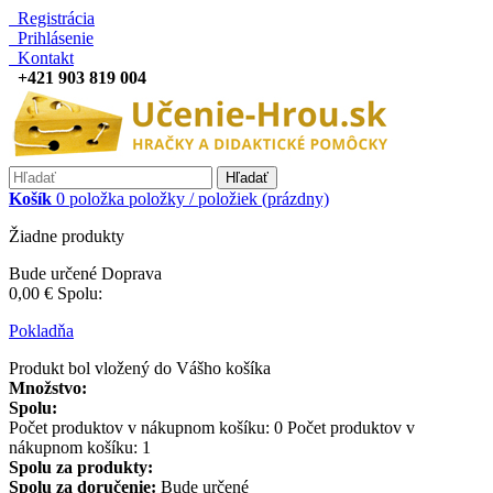
Registrácia
Prihlásenie
Kontakt
+421 903 819 004
Hľadať
Košík
0
položka
položky / položiek
(prázdny)
Žiadne produkty
Bude určené
Doprava
0,00 €
Spolu:
Pokladňa
Produkt bol vložený do Vášho košíka
Množstvo:
Spolu:
Počet produktov v nákupnom košíku:
0
Počet produktov v
nákupnom košíku: 1
Spolu za produkty:
Spolu za doručenie:
Bude určené