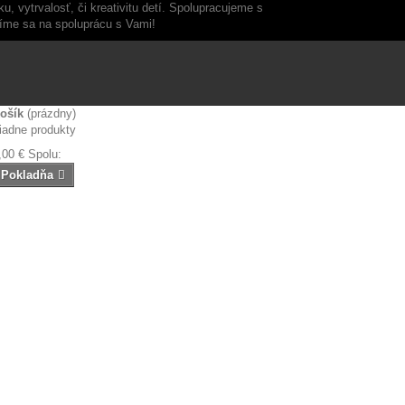
, vytrvalosť, či kreativitu detí. Spolupracujeme s
šíme sa na spoluprácu s Vami!
ošík
(prázdny)
iadne produkty
,00 €
Spolu:
Pokladňa