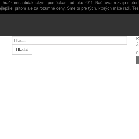
 hračkami a didaktickými pomôckami od roku 2011. Náš tovar rozvíja motoriku
jlepšie, pritom ale za rozumné ceny. Sme tu pre tých, ktorých máte radi. Te
K
Ž
Hľadať
0