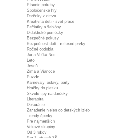
Písacie potreby
Spoločenské hry
Darčeky z dreva
Kreativita detí - svet práce
Pečiatky a šablóny
Didaktické pomôcky
Bezpečné pokusy
Bezpečnosť detí - reflexné prvky
Ročné obdobia
Jar a Veľká Noc
Leto
Jeseň
Zima a Vianoce
Puzzle
Karnevaly, oslavy, párty
Hračky do piesku
Skvelé tipy na darčeky
Literatúra
Dekorácie
Zariadenie nielen do detských izieb
Trendy-šperky
Pre najmenších
Vekové skupiny
Od 3 rokov
Pre 1. stupeň ZŠ