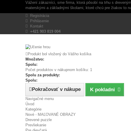
Vážení zákazníci, sme firma, ktorá pôsobí na trhu s drevenými
materskými a základnými školami, ktoré chcú pre žiakov to na
Registrácia
Prihlásenie
Kontakt
+421 903 819 004
Produkt bol vložený do Vášho košíka
Množstvo:
Spolu:
Počet produktov v nákupnom košíku: 1
Spolu za produkty:
Spolu:
Pokračovať v nákupe
K pokladni
Navigačné menu
Úvod
Kategórie
Nové - MAĽOVANÉ OBRAZY
Drevené puzzle
Prevliekanie
Pre dievčatá