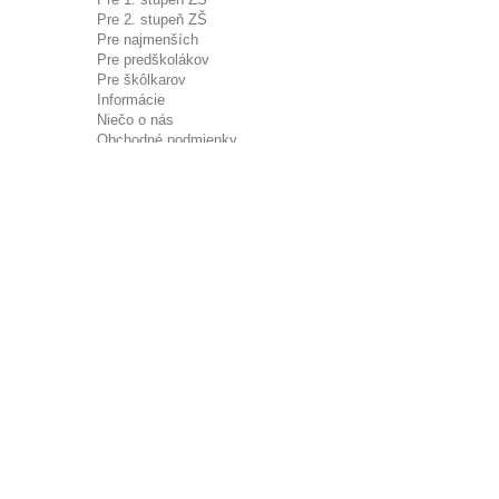
Pre 2. stupeň ZŠ
Pre najmenších
Pre predškolákov
Pre škôlkarov
Informácie
Niečo o nás
Obchodné podmienky
Reklamačné podmienky
Formulár na odstúpenie od zmluvy
Alternatívne riešenie sporov
Používanie súborov Cookies
Ochrana osobných údajov - GDPR
Kontakt
Karnevaly, oslavy, párty
Filmová klapka
Znížená cena
Zväčšiť